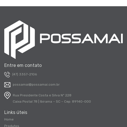
Entre em contato
(47) 3357-2106
possamai@possamai.com.br
Rua Presidente Costa e Silva Nº 228
Caixa Postal 78 | Ibirama – SC – Cep: 89140-000
Links úteis
Home
Produtos