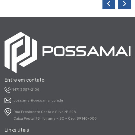
‹
›
Entre em contato
(47) 3357-2106
possamai@possamai.com.br
Rua Presidente Costa e Silva Nº 228
Caixa Postal 78 | Ibirama – SC – Cep: 89140-000
Links úteis