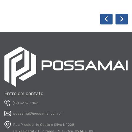
‹
›
Entre em contato
(47) 3357-2106
possamai@possamai.com.br
Rua Presidente Costa e Silva Nº 228
Caixa Postal 78 | Ibirama – SC – Cep: 89140-000