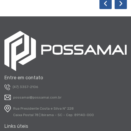
‹
›
Entre em contato
(47) 3357-2106
possamai@possamai.com.br
Rua Presidente Costa e Silva Nº 228
Caixa Postal 78 | Ibirama – SC – Cep: 89140-000
Links úteis